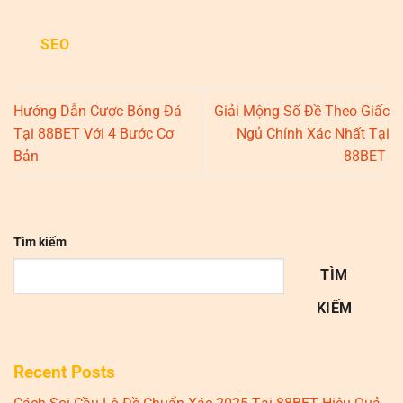
SEO
Hướng Dẫn Cược Bóng Đá
Giải Mộng Số Đề Theo Giấc
Tại 88BET Với 4 Bước Cơ
Ngủ Chính Xác Nhất Tại
Bản
88BET
Tìm kiếm
TÌM
KIẾM
Recent Posts