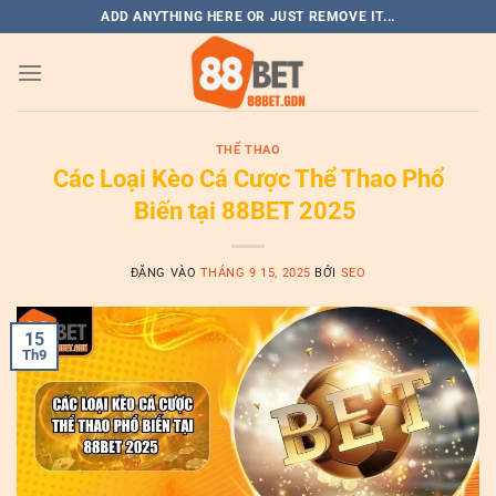
Bỏ
ADD ANYTHING HERE OR JUST REMOVE IT...
qua
nội
dung
THỂ THAO
Các Loại Kèo Cá Cược Thể Thao Phổ
Biến tại 88BET 2025
ĐĂNG VÀO
THÁNG 9 15, 2025
BỞI
SEO
15
Th9