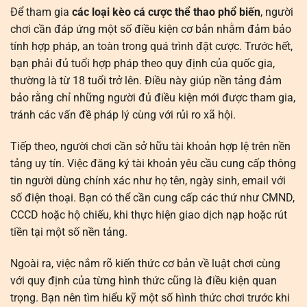
Để tham gia
các loại kèo cá cược thể thao phổ biến
, người
chơi cần đáp ứng một số điều kiện cơ bản nhằm đảm bảo
tính hợp pháp, an toàn trong quá trình đặt cược. Trước hết,
bạn phải đủ tuổi hợp pháp theo quy định của quốc gia,
thường là từ 18 tuổi trở lên. Điều này giúp nền tảng đảm
bảo rằng chỉ những người đủ điều kiện mới được tham gia,
tránh các vấn đề pháp lý cùng với rủi ro xã hội.
Tiếp theo, người chơi cần sở hữu tài khoản hợp lệ trên nền
tảng uy tín. Việc đăng ký tài khoản yêu cầu cung cấp thông
tin người dùng chính xác như họ tên, ngày sinh, email với
số điện thoại. Bạn có thể cần cung cấp các thứ như CMND,
CCCD hoặc hộ chiếu, khi thực hiện giao dịch nạp hoặc rút
tiền tại một số nền tảng.
Ngoài ra, việc nắm rõ kiến thức cơ bản về luật chơi cùng
với quy định của từng hình thức cũng là điều kiện quan
trọng. Bạn nên tìm hiểu kỹ một số hình thức chơi trước khi