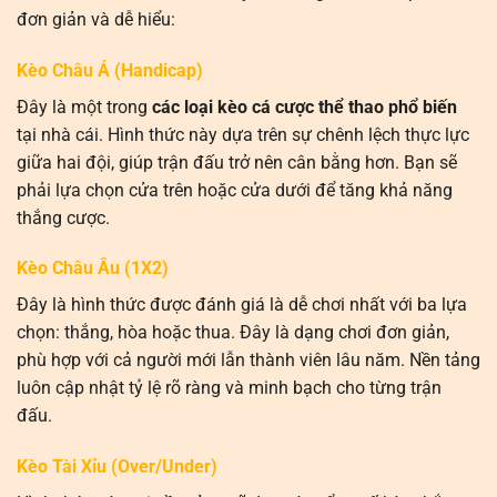
đơn giản và dễ hiểu:
Kèo Châu Á (Handicap)
Đây là một trong
các loại kèo cá cược thể thao phổ biến
tại nhà cái. Hình thức này dựa trên sự chênh lệch thực lực
giữa hai đội, giúp trận đấu trở nên cân bằng hơn. Bạn sẽ
phải lựa chọn cửa trên hoặc cửa dưới để tăng khả năng
thắng cược.
Kèo Châu Âu (1X2)
Đây là hình thức được đánh giá là dễ chơi nhất với ba lựa
chọn: thắng, hòa hoặc thua. Đây là dạng chơi đơn giản,
phù hợp với cả người mới lẫn thành viên lâu năm. Nền tảng
luôn cập nhật tỷ lệ rõ ràng và minh bạch cho từng trận
đấu.
Kèo Tài Xỉu (Over/Under)