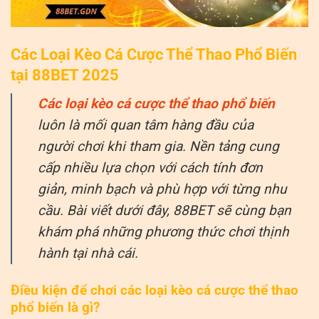
Các Loại Kèo Cá Cược Thể Thao Phổ Biến
tại 88BET 2025
Các loại kèo cá cược thể thao phổ biến
luôn là mối quan tâm hàng đầu của
người chơi khi tham gia. Nền tảng cung
cấp nhiều lựa chọn với cách tính đơn
giản, minh bạch và phù hợp với từng nhu
cầu. Bài viết dưới đây, 88BET sẽ cùng bạn
khám phá những phương thức chơi thịnh
hành tại nhà cái.
Điều kiện để chơi các loại kèo cá cược thể thao
phổ biến là gì?