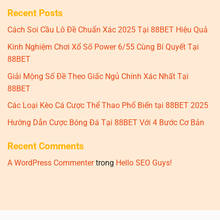
Recent Posts
Cách Soi Cầu Lô Đề Chuẩn Xác 2025 Tại 88BET Hiệu Quả
Kinh Nghiệm Chơi Xổ Số Power 6/55 Cùng Bí Quyết Tại
88BET
Giải Mộng Số Đề Theo Giấc Ngủ Chính Xác Nhất Tại
88BET
Các Loại Kèo Cá Cược Thể Thao Phổ Biến tại 88BET 2025
Hướng Dẫn Cược Bóng Đá Tại 88BET Với 4 Bước Cơ Bản
Recent Comments
A WordPress Commenter
trong
Hello SEO Guys!