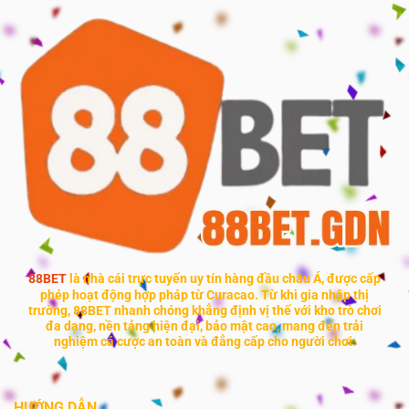
88BET
là nhà cái trực tuyến uy tín hàng đầu châu Á, được cấp
phép hoạt động hợp pháp từ Curacao. Từ khi gia nhập thị
trường, 88BET nhanh chóng khẳng định vị thế với kho trò chơi
đa dạng, nền tảng hiện đại, bảo mật cao, mang đến trải
nghiệm cá cược an toàn và đẳng cấp cho người chơi.
HƯỚNG DẪN