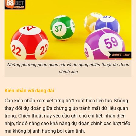
Những phương pháp quan sát và áp dụng chiến thuật dự đoán
chính xác
Kiên nhẫn với dạng dài
Cần kiên nhẫn xem xét từng lượt xuất hiện liên tục. Không
thay đổi dự đoán giữa chừng giúp tránh mất dữ liệu quan
trọng. Chiến thuật này yêu cầu ghi chú chi tiết, nhận diện
nhịp, từ đó nâng cao khả năng dự đoán chính xác lượt tiếp
mà không bị ảnh hưởng bởi cảm tính.