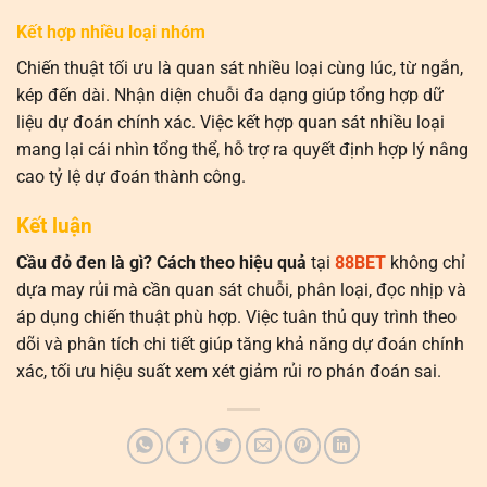
Kết hợp nhiều loại nhóm
Chiến thuật tối ưu là quan sát nhiều loại cùng lúc, từ ngắn,
kép đến dài. Nhận diện chuỗi đa dạng giúp tổng hợp dữ
liệu dự đoán chính xác. Việc kết hợp quan sát nhiều loại
mang lại cái nhìn tổng thể, hỗ trợ ra quyết định hợp lý nâng
cao tỷ lệ dự đoán thành công.
Kết luận
Cầu đỏ đen là gì? Cách theo hiệu quả
tại
88BET
không chỉ
dựa may rủi mà cần quan sát chuỗi, phân loại, đọc nhịp và
áp dụng chiến thuật phù hợp. Việc tuân thủ quy trình theo
dõi và phân tích chi tiết giúp tăng khả năng dự đoán chính
xác, tối ưu hiệu suất xem xét giảm rủi ro phán đoán sai.