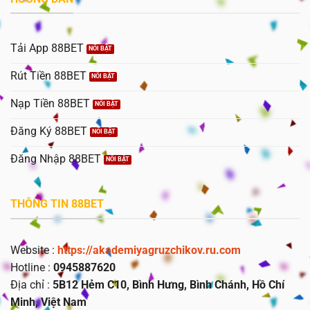
Tải App 88BET
Rút Tiền 88BET
Nạp Tiền 88BET
Đăng Ký 88BET
Đăng Nhập 88BET
THÔNG TIN 88BET
Website :
https://akademiyagruzchikov.ru.com
Hotline :
0945887620
Địa chỉ :
5B12 Hẻm C10, Bình Hưng, Bình Chánh, Hồ Chí
Minh, Việt Nam