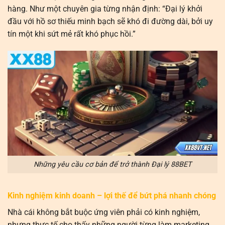
hàng. Như một chuyên gia từng nhận định: “Đại lý khởi
đầu với hồ sơ thiếu minh bạch sẽ khó đi đường dài, bởi uy
tín một khi sứt mẻ rất khó phục hồi.”
Những yêu cầu cơ bản để trở thành Đại lý 88BET
Kinh nghiệm kinh doanh – lợi thế để bứt phá nhanh chóng
Nhà cái không bắt buộc ứng viên phải có kinh nghiệm,
nhưng thực tế cho thấy những người từng làm marketing