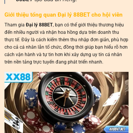
Giới thiệu tổng quan Đại lý 88BET cho hội viên
Tham gia
Đại lý 88BET
, bạn có thể giới thiệu thương hiệu
đến nhiều người và nhận hoa hồng dựa trên doanh thu
thực tế. Đây là cách kiếm thêm thu nhập đơn giản, phù hợp
cho cả cá nhân lẫn tổ chức, đồng thời giúp bạn hiểu rõ hơn
cách vận hành và tự tin hơn khi xây dựng uy tín cá nhân
trên nền tảng trực tuyến đang phát triển nhanh.