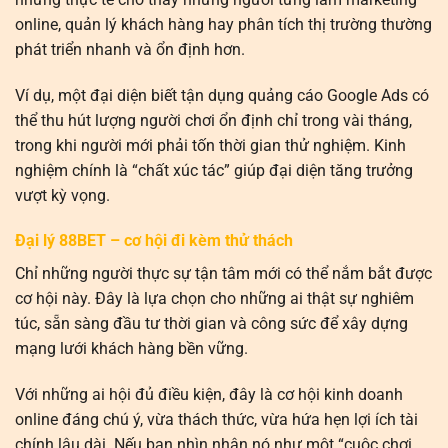
online, quản lý khách hàng hay phân tích thị trường thường
phát triển nhanh và ổn định hơn.
Ví dụ, một đại diện biết tận dụng quảng cáo Google Ads có
thể thu hút lượng người chơi ổn định chỉ trong vài tháng,
trong khi người mới phải tốn thời gian thử nghiệm. Kinh
nghiệm chính là “chất xúc tác” giúp đại diện tăng trưởng
vượt kỳ vọng.
Đại lý 88BET – cơ hội đi kèm thử thách
Chỉ những người thực sự tận tâm mới có thể nắm bắt được
cơ hội này. Đây là lựa chọn cho những ai thật sự nghiêm
túc, sẵn sàng đầu tư thời gian và công sức để xây dựng
mạng lưới khách hàng bền vững.
Với những ai hội đủ điều kiện, đây là cơ hội kinh doanh
online đáng chú ý, vừa thách thức, vừa hứa hẹn lợi ích tài
chính lâu dài. Nếu bạn nhìn nhận nó như một “cuộc chơi