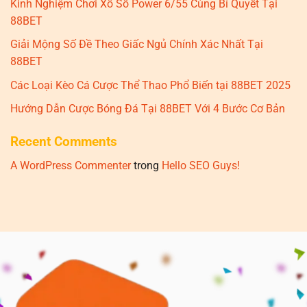
Kinh Nghiệm Chơi Xổ Số Power 6/55 Cùng Bí Quyết Tại
88BET
Giải Mộng Số Đề Theo Giấc Ngủ Chính Xác Nhất Tại
88BET
Các Loại Kèo Cá Cược Thể Thao Phổ Biến tại 88BET 2025
Hướng Dẫn Cược Bóng Đá Tại 88BET Với 4 Bước Cơ Bản
Recent Comments
A WordPress Commenter
trong
Hello SEO Guys!