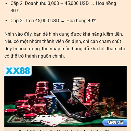
Cấp 2: Doanh thu 3,000 – 45,000 USD → Hoa hồng
30%.
Cấp 3: Trên 45,000 USD → Hoa hồng 40%.
Nhìn vào đây, bạn dễ hình dung được khả năng kiếm tiền.
Nếu có một nhóm thành viên ổn định, chỉ cần chăm chút
duy trì hoạt động, thu nhập mỗi tháng đã khá tốt, thậm chí
có thể trở thành nguồn chính.