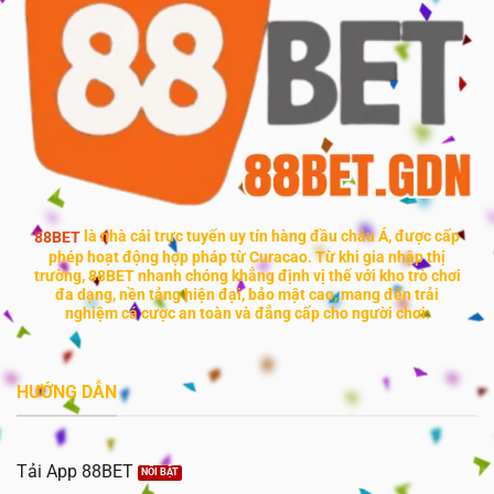
88BET
là nhà cái trực tuyến uy tín hàng đầu châu Á, được cấp
phép hoạt động hợp pháp từ Curacao. Từ khi gia nhập thị
trường, 88BET nhanh chóng khẳng định vị thế với kho trò chơi
đa dạng, nền tảng hiện đại, bảo mật cao, mang đến trải
nghiệm cá cược an toàn và đẳng cấp cho người chơi.
HƯỚNG DẪN
Tải App 88BET