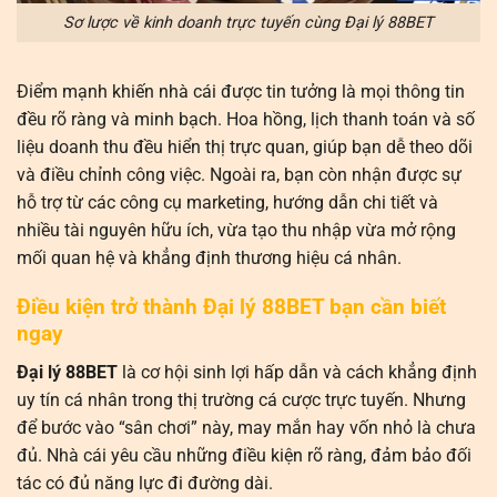
Sơ lược về kinh doanh trực tuyến cùng Đại lý 88BET
Điểm mạnh khiến nhà cái được tin tưởng là mọi thông tin
đều rõ ràng và minh bạch. Hoa hồng, lịch thanh toán và số
liệu doanh thu đều hiển thị trực quan, giúp bạn dễ theo dõi
và điều chỉnh công việc. Ngoài ra, bạn còn nhận được sự
hỗ trợ từ các công cụ marketing, hướng dẫn chi tiết và
nhiều tài nguyên hữu ích, vừa tạo thu nhập vừa mở rộng
mối quan hệ và khẳng định thương hiệu cá nhân.
Điều kiện trở thành Đại lý 88BET bạn cần biết
ngay
Đại lý 88BET
là cơ hội sinh lợi hấp dẫn và cách khẳng định
uy tín cá nhân trong thị trường cá cược trực tuyến. Nhưng
để bước vào “sân chơi” này, may mắn hay vốn nhỏ là chưa
đủ. Nhà cái yêu cầu những điều kiện rõ ràng, đảm bảo đối
tác có đủ năng lực đi đường dài.